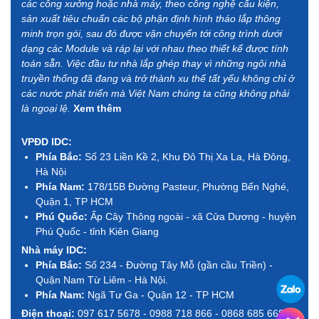
các công xưởng hoặc nhà máy, theo công nghệ cấu kiện,
sản xuất tiêu chuẩn các bộ phận định hình tháo lắp thông
minh trọn gói, sau đó được vận chuyển tới công trình dưới
dạng các Module và ráp lại với nhau theo thiết kế được tính
toán sẵn. Việc đầu tư nhà lắp ghép thay vì những ngôi nhà
truyền thống đã đang và trở thành xu thế tất yếu không chỉ ở
các nước phát triển mà Việt Nam chúng ta cũng không phải
là ngoại lệ.
Xem thêm
VPĐD IDC:
Phía Bắc:
Số 23 Liền Kề 2, Khu Đô Thị Xa La, Hà Đông,
Hà Nội
Phía Nam:
178/15B Đường Pasteur, Phường Bến Nghé,
Quận 1, TP HCM
Phú Quốc:
Ấp Cây Thông ngoài - xã Cửa Dương - huyện
Phú Quốc - tỉnh Kiên Giang
Nhà máy IDC:
Phía Bắc:
Số 234 - Đường Tây Mỗ (gần cầu Triền) -
Quận Nam Từ Liêm - Hà Nội.
Phía Nam:
Ngã Tư Ga - Quận 12 - TP HCM
Điện thoại:
097 617 5678 - 0988 718 866 - 0868 685 668