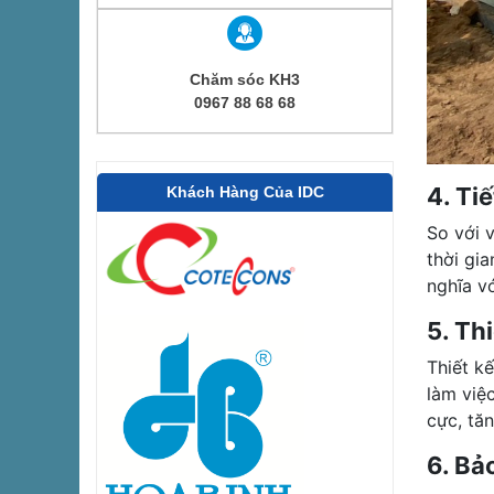
Chăm sóc KH3
0967 88 68 68
4. Ti
Khách Hàng Của IDC
So với 
thời gia
nghĩa v
5. Th
Thiết k
làm việ
cực, tă
6. Bả