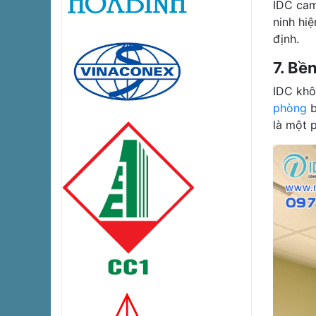
IDC cam
ninh hi
định.
7. Bề
IDC khô
phòng
b
là một 