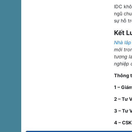
IDC khô
ngũ chu
sự hỗ tr
Kết L
Nhà lắp
mới tron
tương l
nghiệp 
Thông ti
1 – Giá
2 – Tư 
3 – Tư 
4 – CS