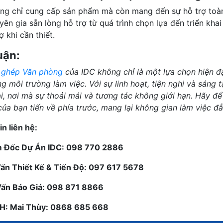
ng chỉ cung cấp sản phẩm mà còn mang đến sự hỗ trợ toàn 
yên gia sẵn lòng hỗ trợ từ quá trình chọn lựa đến triển kha
ợ khi cần thiết.
uận:
 ghép Văn phòng
của IDC không chỉ là một lựa chọn hiện đạ
g môi trường làm việc. Với sự linh hoạt, tiện nghi và sáng
ai, nơi mà sự thoải mái và tương tác không giới hạn. Hãy 
của bạn tiến về phía trước, mang lại không gian làm việc đẳ
n liên hệ:
m Đốc Dự Án IDC: 098 770 2886
Vấn Thiết Kế & Tiến Độ: 097 617 5678
Vấn Báo Giá: 098 871 8866
KH: Mai Thùy: 0868 685 668