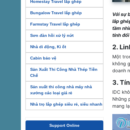
Homestay Travel lắp ghép
Bungalow Travel lắp ghép
Với sự 
lắp ghé
Farmstay Travel lắp ghép
tầm nhì
tính đổi
Sơn đàn hồi xử lý nứt
2. Li
Nhà di động, Ki ốt
Một tro
Cabin bảo vệ
không g
Sản Xuất Thi Công Nhà Thép Tiền
doanh n
Chế
3. Tí
Sản xuất thi công nhà máy nhà
IDC khô
xưởng các loại giá rẻ
Những p
Nhà trọ lắp ghép siêu rẻ, siêu nhanh
mang lại
Support Online