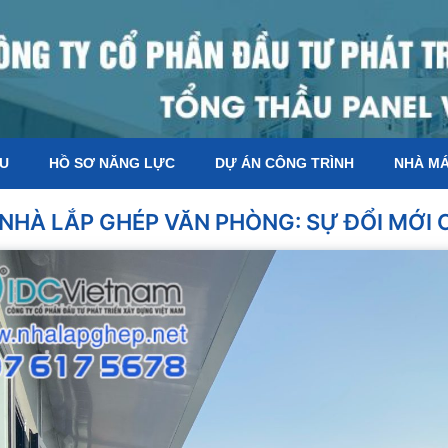
ỆU
HỒ SƠ NĂNG LỰC
DỰ ÁN CÔNG TRÌNH
NHÀ M
– NHÀ LẮP GHÉP VĂN PHÒNG: SỰ ĐỔI MỚI