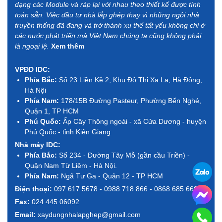
dạng các Module và ráp lại với nhau theo thiết kế được tính
toán sẵn. Việc đầu tư nhà lắp ghép thay vì những ngôi nhà
truyền thống đã đang và trở thành xu thế tất yếu không chỉ ở
các nước phát triển mà Việt Nam chúng ta cũng không phải
là ngoại lệ.
Xem thêm
VPĐD IDC:
Phía Bắc:
Số 23 Liền Kề 2, Khu Đô Thị Xa La, Hà Đông,
Hà Nội
Phía Nam:
178/15B Đường Pasteur, Phường Bến Nghé,
Quận 1, TP HCM
Phú Quốc:
Ấp Cây Thông ngoài - xã Cửa Dương - huyện
Phú Quốc - tỉnh Kiên Giang
Nhà máy IDC:
Phía Bắc:
Số 234 - Đường Tây Mỗ (gần cầu Triền) -
Quận Nam Từ Liêm - Hà Nội.
Phía Nam:
Ngã Tư Ga - Quận 12 - TP HCM
Điện thoại:
097 617 5678 - 0988 718 866 - 0868 685 668
Fax:
024 445 06092
Email:
xaydungnhalapghep@gmail.com