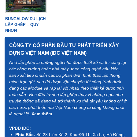
BUNGALOW DU LỊCH
LẮP GHÉP – QUY
NHƠN
CÔNG TY CỔ PHẦN ĐẦU TƯ PHÁT TRIỂN XÂY
DỰNG VIỆT NAM (IDC VIỆT NAM)
Nhà lắp ghép là những ngôi nhà được thiết kế và thi công tại
các công xưởng hoặc nhà máy, theo công nghệ cấu kiện,
sản xuất tiêu chuẩn các bộ phận định hình tháo lắp thông
minh trọn gói, sau đó được vận chuyển tới công trình dưới
dạng các Module và ráp lại với nhau theo thiết kế được tính
toán sẵn. Việc đầu tư nhà lắp ghép thay vì những ngôi nhà
truyền thống đã đang và trở thành xu thế tất yếu không chỉ ở
các nước phát triển mà Việt Nam chúng ta cũng không phải
là ngoại lệ.
Xem thêm
VPĐD IDC:
Phía Bắc:
Số 23 Liền Kề 2, Khu Đô Thị Xa La, Hà Đông,